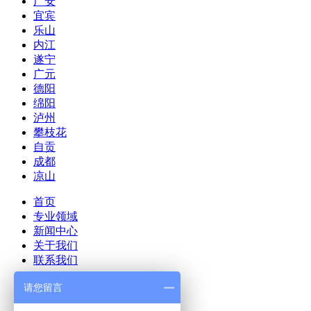
广安
宜宾
乐山
内江
遂宁
广元
德阳
绵阳
泸州
攀枝花
自贡
成都
凉山
首页
专业领域
新闻中心
关于我们
联系我们
版权所有：锦辰集成墙板厂家
请您留言
网址：
meishan.scjcms.com