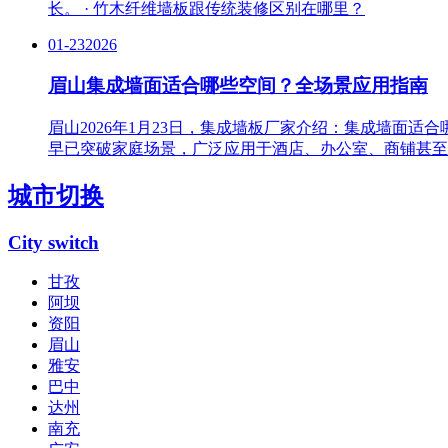
长。 · 竹木纤维墙板跟传统装修区别在哪里？
01-23
2026
眉山集成墙面适合哪些空间？全场景应用指南
眉山2026年1月23日，集成墙板厂家介绍：集成墙面
早已突破家庭场景，广泛应用于酒店、办公室、商铺甚至
城市切换
City switch
甘孜
阿坝
资阳
眉山
雅安
巴中
达州
南充