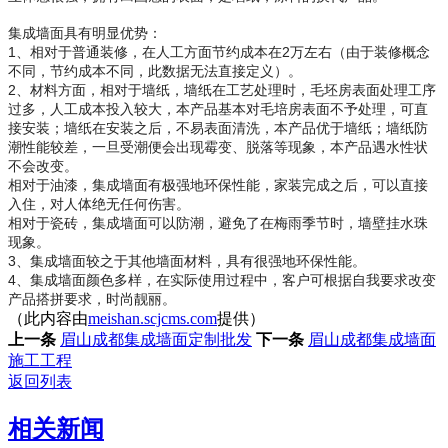
集成墙面具有明显优势：
1、相对于普通装修，在人工方面节约成本在2万左右（由于装修概念
不同，节约成本不同，此数据无法直接定义）。
2、材料方面，相对于墙纸，墙纸在工艺处理时，毛坯房表面处理工序
过多，人工成本投入较大，本产品基本对毛培房表面不予处理，可直
接安装；墙纸在安装之后，不易表面清洗，本产品优于墙纸；墙纸防
潮性能较差，一旦受潮便会出现霉变、脱落等现象，本产品遇水性状
不会改变。
相对于油漆，集成墙面有极强地环保性能，家装完成之后，可以直接
入住，对人体绝无任何伤害。
相对于瓷砖，集成墙面可以防潮，避免了在梅雨季节时，墙壁挂水珠
现象。
3、集成墙面较之于其他墙面材料，具有很强地环保性能。
4、集成墙面颜色多样，在实际使用过程中，客户可根据自我要求改变
产品搭拼要求，时尚靓丽。
（此内容由
meishan.scjcms.com
提供）
上一条
眉山成都集成墙面定制批发
下一条
眉山成都集成墙面
施工工程
返回列表
相关新闻