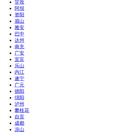
甘孜
阿坝
资阳
眉山
雅安
巴中
达州
南充
广安
宜宾
乐山
内江
遂宁
广元
德阳
绵阳
泸州
攀枝花
自贡
成都
凉山