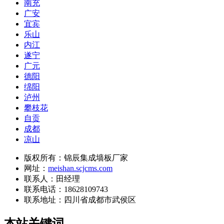
南充
广安
宜宾
乐山
内江
遂宁
广元
德阳
绵阳
泸州
攀枝花
自贡
成都
凉山
版权所有：锦辰集成墙板厂家
网址：
meishan.scjcms.com
联系人：田经理
联系电话：18628109743
联系地址：
四川省成都市武侯区
本站关键词